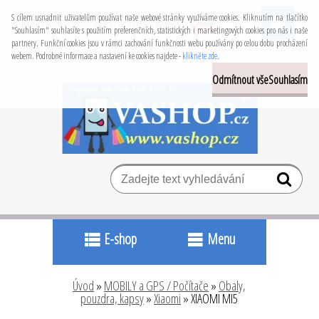
S cílem usnadnit uživatelům používat naše webové stránky využíváme cookies. Kliknutím na tlačítko
Přihlášení
Nová registrace
"Souhlasím" souhlasíte s použitím preferenčních, statistických i marketingových cookies pro nás i naše
partnery. Funkční cookies jsou v rámci zachování funkčnosti webu používány po celou dobu procházení
webem. Podrobné informace a nastavení ke cookies najdete -
klikněte zde
.
Odmítnout vše
Souhlasím
E-shop
Menu
Úvod
»
MOBILY a GPS / Počítače
»
Obaly,
pouzdra, kapsy
»
Xiaomi
»
XIAOMI MI5