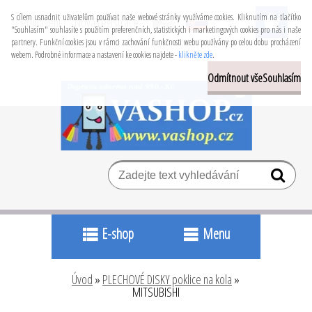
S cílem usnadnit uživatelům používat naše webové stránky využíváme cookies. Kliknutím na tlačítko
Přihlášení
Nová registrace
"Souhlasím" souhlasíte s použitím preferenčních, statistických i marketingových cookies pro nás i naše
partnery. Funkční cookies jsou v rámci zachování funkčnosti webu používány po celou dobu procházení
webem. Podrobné informace a nastavení ke cookies najdete -
klikněte zde
.
Odmítnout vše
Souhlasím
E-shop
Menu
Úvod
»
PLECHOVÉ DISKY poklice na kola
»
MITSUBISHI